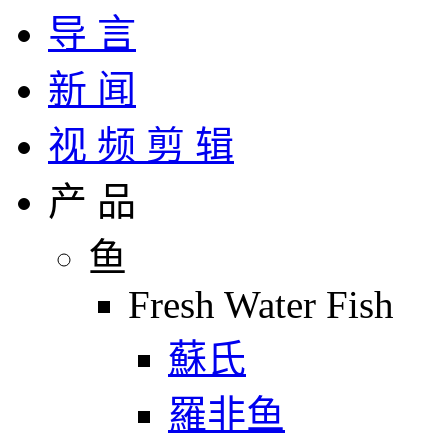
导 言
新 闻
视 频 剪 辑
产 品
鱼
Fresh Water Fish
蘇氏
羅非鱼