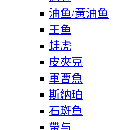
油鱼/黃油鱼
王鱼
蛙虎
皮夾克
軍曹魚
斯納珀
石斑鱼
帶与