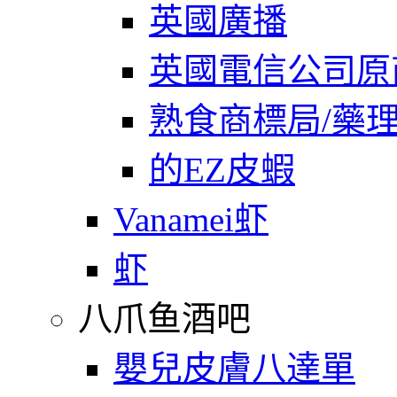
英國廣播
英國電信公司原
熟食商標局/藥
的EZ皮蝦
Vanamei虾
虾
八爪鱼酒吧
嬰兒皮膚八達單