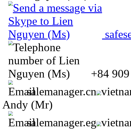
safes
+84 909
salemanager.cn
vietn
Andy (Mr)
salemanager.eg
vietn