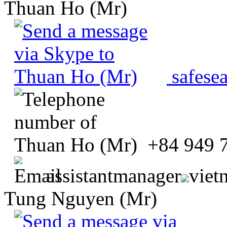
Thuan Ho (Mr)
safese
+84 949 
assistantmanager
viet
Tung Nguyen (Mr)