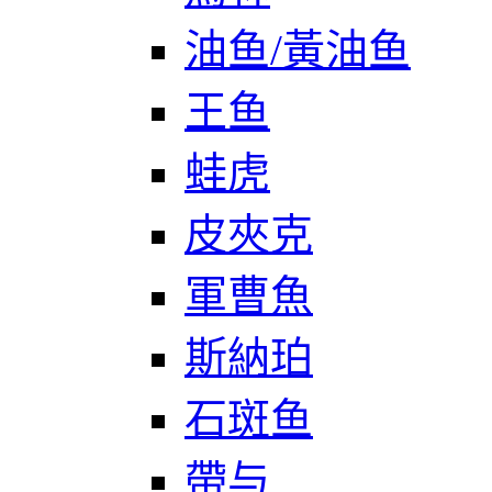
油鱼/黃油鱼
王鱼
蛙虎
皮夾克
軍曹魚
斯納珀
石斑鱼
帶与