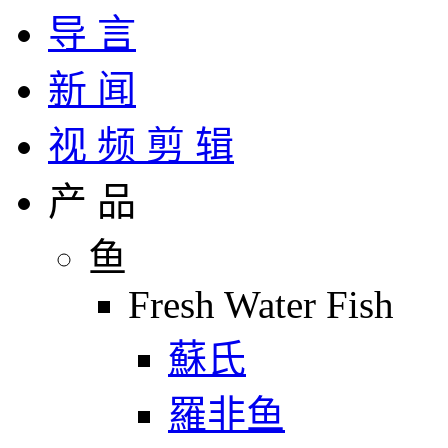
导 言
新 闻
视 频 剪 辑
产 品
鱼
Fresh Water Fish
蘇氏
羅非鱼