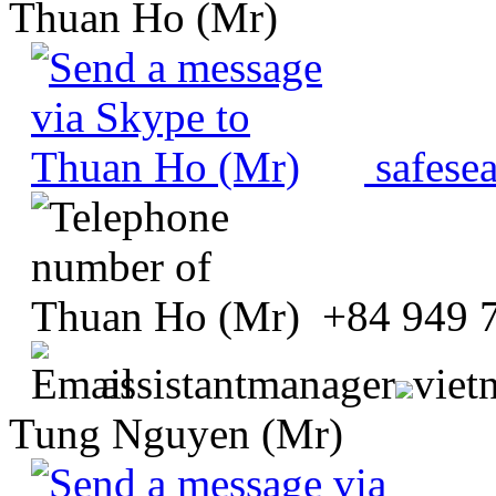
Thuan Ho (Mr)
safese
+84 949 
assistantmanager
viet
Tung Nguyen (Mr)