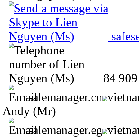
safes
+84 909
salemanager.cn
vietn
Andy (Mr)
salemanager.eg
vietn