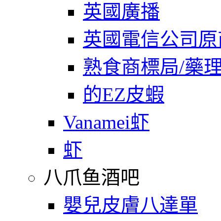
英國廣播
英國電信公司原
熟食商標局/藥
的EZ皮蝦
Vanamei虾
虾
八爪鱼酒吧
嬰兒皮膚八達單