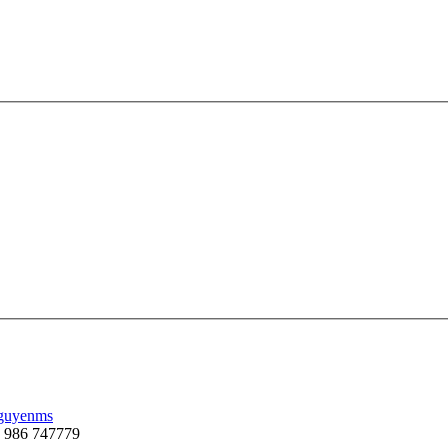
nguyenms
 986 747779