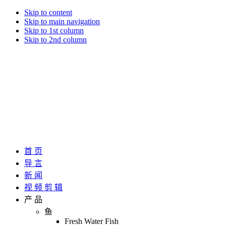
Skip to content
Skip to main navigation
Skip to 1st column
Skip to 2nd column
首 页
导 言
新 闻
视 频 剪 辑
产 品
鱼
Fresh Water Fish