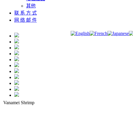
其他
联 系 方 式
网 络 邮 件
Vanamei Shrimp