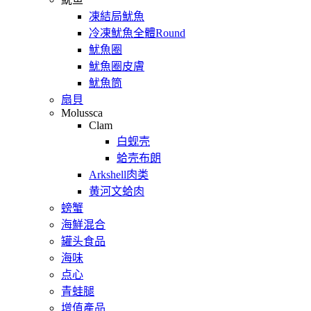
凍結局魷魚
冷凍魷魚全體Round
魷魚圈
魷魚圈皮膚
魷魚筒
扇貝
Molussca
Clam
白蚬壳
蛤壳布朗
Arkshell肉类
黄河文蛤肉
螃蟹
海鮮混合
罐头食品
海味
点心
青蛙腿
增值產品