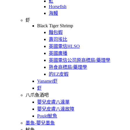
魟
Horsefish
海鰻
虾
Black Tiger Shrimp
麵包蝦
壽司埃比
英國電信HLSO
英國廣播
英國電信公司原商標局/藥理學
熟食商標局/藥理學
的EZ皮蝦
Vanamei虾
虾
八爪鱼酒吧
嬰兒皮膚八達單
嬰兒皮膚八達故障
Pould魷魚
墨鱼-嬰兒墨鱼
魷鱼