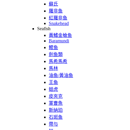
蘇氏
羅非鱼
紅羅非鱼
Snakehead
Seafish
黃鰭金槍鱼
Baramundi
鰹鱼
劍鱼類
馬希馬希
馬林
油鱼/黃油鱼
王鱼
蛙虎
皮夾克
軍曹魚
斯納珀
石斑鱼
帶与