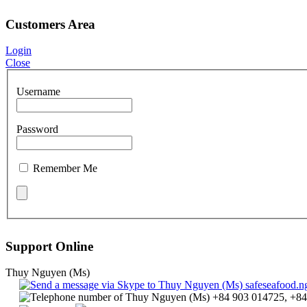
Customers Area
Login
Close
Username
Password
Remember Me
Support Online
Thuy Nguyen (Ms)
safeseafood.
+84 903 014725, +84