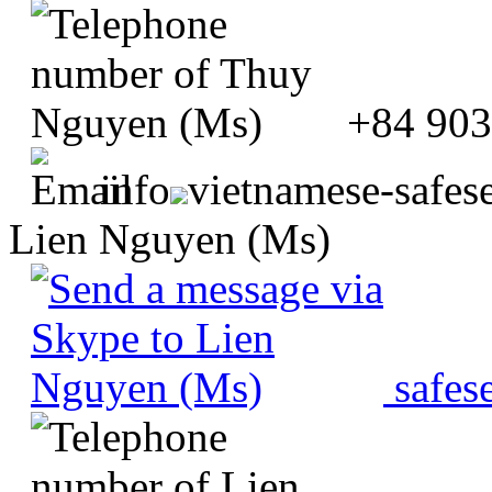
+84 903
info
vietnamese-safes
Lien Nguyen (Ms)
safes