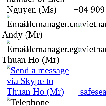
+84 909
salemanager.cn
vietn
Andy (Mr)
salemanager.eg
vietn
Thuan Ho (Mr)
safese