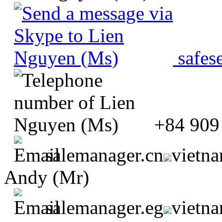
safes
+84 909
salemanager.cn
vietn
Andy (Mr)
salemanager.eg
vietn