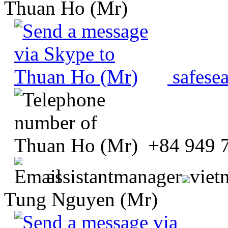
Thuan Ho (Mr)
safese
+84 949 
assistantmanager
viet
Tung Nguyen (Mr)