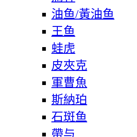
油鱼/黃油鱼
王鱼
蛙虎
皮夾克
軍曹魚
斯納珀
石斑鱼
帶与