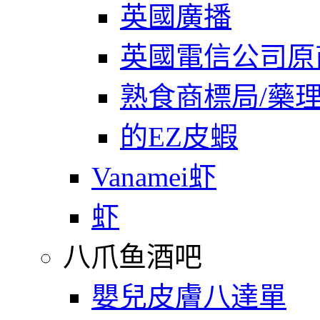
英國廣播
英國電信公司原
熟食商標局/藥
的EZ皮蝦
Vanamei虾
虾
八爪鱼酒吧
嬰兒皮膚八達單