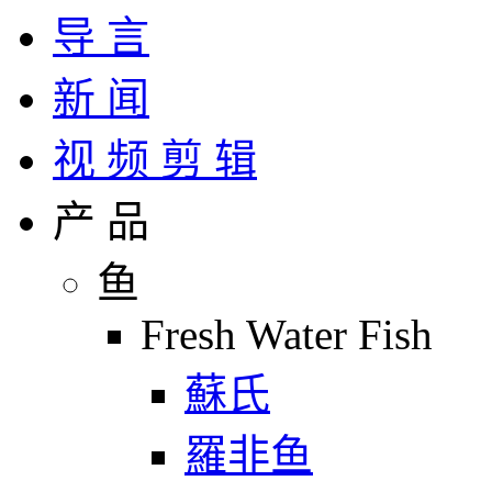
导 言
新 闻
视 频 剪 辑
产 品
鱼
Fresh Water Fish
蘇氏
羅非鱼