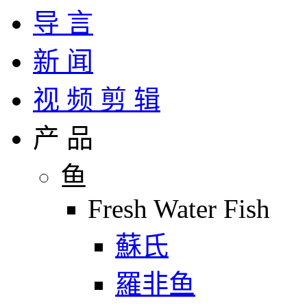
导 言
新 闻
视 频 剪 辑
产 品
鱼
Fresh Water Fish
蘇氏
羅非鱼