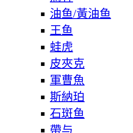
油鱼/黃油鱼
王鱼
蛙虎
皮夾克
軍曹魚
斯納珀
石斑鱼
帶与