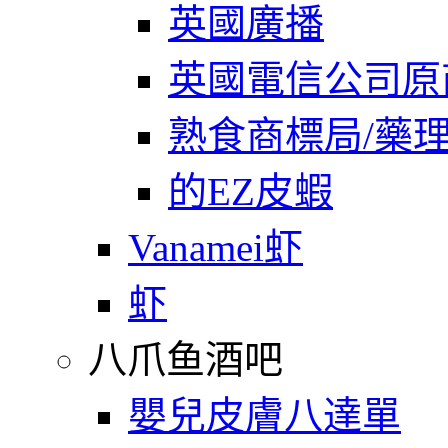
英國廣播
英國電信公司原
熟食商標局/藥
的EZ皮蝦
Vanamei虾
虾
八爪鱼酒吧
嬰兒皮膚八達單