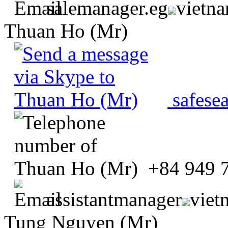
salemanager.eg
vietn
Thuan Ho (Mr)
safese
+84 949 
assistantmanager
viet
Tung Nguyen (Mr)