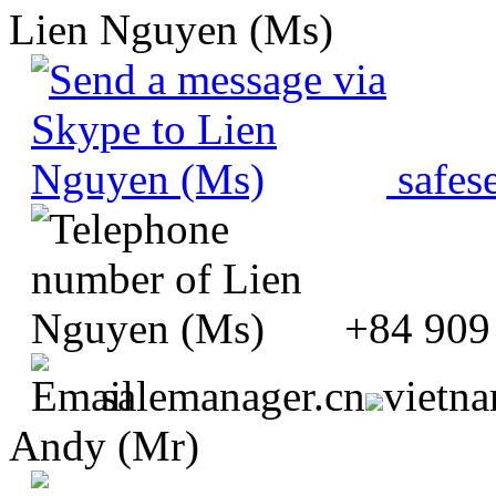
Lien Nguyen (Ms)
safes
+84 909
salemanager.cn
vietn
Andy (Mr)